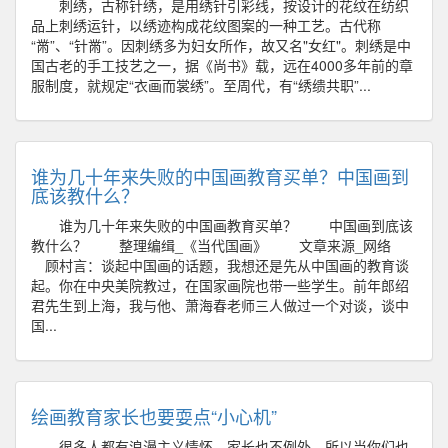
刺绣，古称针绣，是⽤绣针引彩线，按设计的花纹在纺织
品上刺绣运针，以绣迹构成花纹图案的⼀种⼯艺。古代称
“⿋”、“针⿋”。因刺绣多为妇⼥所作，故⼜名"⼥红"。刺绣是中
国古⽼的⼿⼯技艺之⼀，据《尚书》载，远在4000多年前的章
服制度，就规定“⾐画⽽裳绣”。⾄周代，有“绣缋共职”...
谁为几十年来失败的中国画教育买单？中国画到
底该教什么？
谁为几十年来失败的中国画教育买单？ 中国画到底该
教什么？ 整理编缉_《当代国画》 文章来源_网络
顾村言：谈起中国画的话题，我想还是先从中国画的教育谈
起。你在中央美院教过，在国家画院也带一些学生。前年郎绍
君先生到上海，我与他、萧海春老师三人做过一个对谈，谈中
国...
绘画教育家长也要耍点“小心机”
很多人都有浪漫主义情怀，家长也不例外，所以当你们也