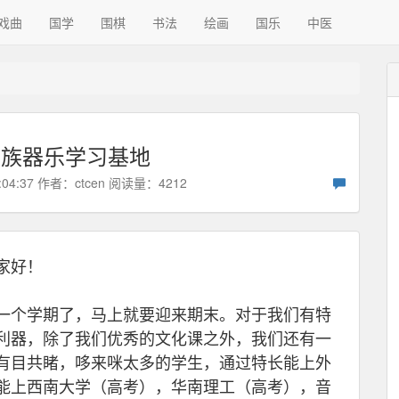
戏曲
国学
围棋
书法
绘画
国乐
中医
民族器乐学习基地
:04:37 作者：
ctcen
阅读量：4212
家好！
个学期了，马上就要迎来期末。对于我们有特
利器，除了我们优秀的文化课之外，我们还有一
有目共睹，哆来咪太多的学生，通过特长能上外
能上西南大学（高考），华南理工（高考），音