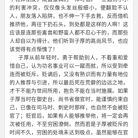
的利害冲突，仅仅像头发丝般细小，便翻脸不认
人，朋友落入陷阱，也不伸一下手去救，反而借机
推挤他，再往下扔石头，到处都是这样的人啊！这
应该是连那些禽兽和野蛮人都不忍心干的，而那些
人却自以为得计。他们听到子厚的高尚风节，也应
该觉得有点惭愧了！
子厚从前年轻时，勇于帮助别人，不看重和爱
惜自己，认为功名事业可以一蹴而就，所以受到牵
连而被贬斥。贬谪后，又没有熟识而有力量有地位
的人推荐与引进，所以最后死在荒僻的边远之地，
才干不能为世间所用，抱负不能在当时施展。如果
子厚当时在御史台、尚书省做官时，能谨慎约束自
己，已像在司马时、刺史时那样，也自然不会被贬
官了；贬官后，如果有人能够推举他，将一定会再
次被任用，不至穷困潦倒。然而若是子厚被贬斥的
时间不久，穷困的处境未达到极点，虽然能够在官