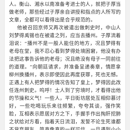
人。衡山、湘水以南准备考进士的人，就把子厚当
做老师，那些经过子厚亲自讲授和指点的人所写的
文章，全都可以看得出是合乎规范的。
他被召回京师又再次被遣出做刺史时，中山人
刘梦得禹锡也在被遣之列，应当去播州。子厚流着
泪说：“播州不是一般人能住的地方，况且梦得有
老母在堂，我不忍心看到梦得处境困窘，他没有办
法把这事告诉他的老母；况且绝没有母子一同前往
的道理。”向朝廷请求，并准备呈递奏章，情愿拿
柳州换播州，表示即使因此再度获罪，死也无憾。
正遇上有人把梦得的情况告知了皇上，梦得因此改
任连州刺史。呜呼！士人到了穷境时，才看得出他
的节操和义气！一些人，平日街坊居处互相仰慕讨
好，一些吃喝玩乐来往频繁，夸夸其谈，强作笑
脸，互相表示愿居对方之下，手握手作出掏肝挖肺
之状给对方看，指着天日流泪，发誓不论生死谁都
不背弃朋友，简直像真的一样可信。一旦遇到小小