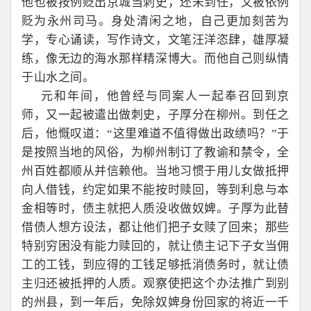
他也被按例贬出京城当刺史，还未到任，又被依例
贬为永州司马。身处清闲之地，自己更加刻苦为
学，专心诵读，写作诗文，文笔汪洋恣肆，雄厚凝
练，像无边的海水那样精深博大。而他自己则纵情
于山水之间。
元和年间，他曾经与同案人一起奉召回到京
师，又一起被遣出做刺史，子厚分在柳州。到任之
后，他慨叹道：“这里难道不值得做出政绩吗？”于
是按照当地的风俗，为柳州制订了教谕和禁令，全
州百姓都顺从并信赖他。当地习惯于用儿女做抵押
向人借钱，约定如果不能按时赎回，等到利息与本
金相等时，债主就把人质没收做奴婢。子厚为此替
借债人想方设法，都让他们把子女赎了回来；那些
特别穷困没有能力赎回的，就让债主记下子女当佣
工的工钱，到应得的工钱足够抵消债务时，就让债
主归还被抵押的人质。观察使把这个办法推广到别
的州县，到一年后，免除奴婢身份回家的将近一千