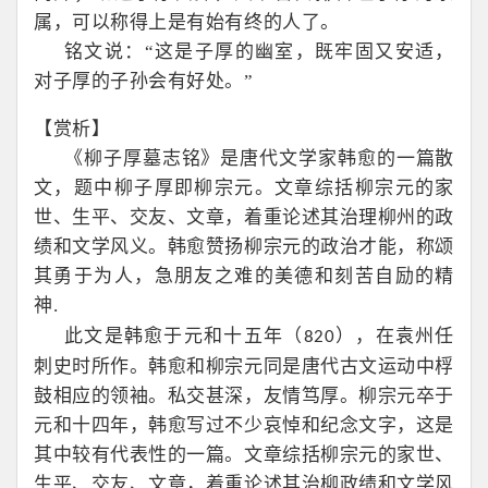
属，可以称得上是有始有终的人了。
铭文说：“这是子厚的幽室，既牢固又安适，
对子厚的子孙会有好处。”
【赏析】
《柳子厚墓志铭》是唐代文学家韩愈的一篇散
文，题中柳子厚即柳宗元。文章综括柳宗元的家
世、生平、交友、文章，着重论述其治理柳州的政
绩和文学风义。韩愈赞扬柳宗元的政治才能，称颂
其勇于为人，急朋友之难的美德和刻苦自励的精
神
.
此文是韩愈于元和十五年（
），在袁州任
820
刺史时所作。韩愈和柳宗元同是唐代古文运动中桴
鼓相应的领袖。私交甚深，友情笃厚。柳宗元卒于
元和十四年，韩愈写过不少哀悼和纪念文字，这是
其中较有代表性的一篇。文章综括柳宗元的家世、
生平、交友、文章，着重论述其治柳政绩和文学风