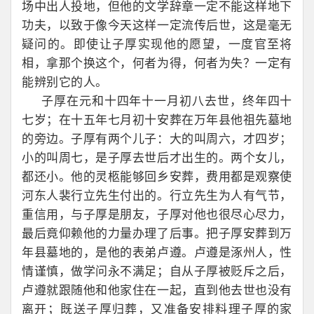
场中出人投地，但他的文学辞章一定不能这样地下
功夫，以致于像今天这样一定流传后世，这是毫无
疑问的。即使让子厚实现他的愿望，一度官至将
相，拿那个换这个，何者为得，何者为失？一定有
能辨别它的人。
子厚在元和十四年十一月初八去世，终年四十
七岁；在十五年七月初十安葬在万年县他祖先墓地
的旁边。子厚有两个儿子：大的叫周六，才四岁；
小的叫周七，是子厚去世后才出生的。两个女儿，
都还小。他的灵柩能够回乡安葬，费用都是观察使
河东人裴行立先生付出的。行立先生为人有气节，
重信用，与子厚是朋友，子厚对他也很尽心尽力，
最后竟仰赖他的力量办理了后事。把子厚安葬到万
年县墓地的，是他的表弟卢遵。卢遵是涿州人，性
情谨慎，做学问永不满足；自从子厚被贬斥之后，
卢遵就跟随他和他家住在一起，直到他去世也没有
离开；既送子厚归葬，又准备安排料理子厚的家