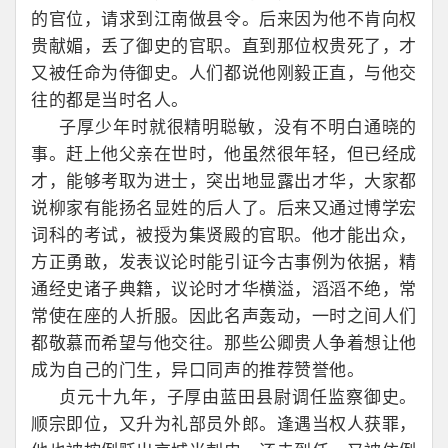
的官位，请求到江南做县令。后来因为他不肯向权
贵献媚，丢了御史的官职。直到那位权贵死了，才
又被任命为侍御史。人们都说他刚毅正直，与他交
往的都是当时名人。
子厚少年时就很精明聪敏，没有不明白通晓的
事。赶上他父亲在世时，他虽然很年轻，但已经成
才，能够考取为进士，突出地显露出才华，大家都
说柳家有能扬名显姓的后人了。后来又通过博学宏
词科的考试，被授为集贤殿的官职。他才能出众，
方正勇敢，发表议论时能引证今古事例为依据，精
通经史诸子典籍，议论时才华横溢，滔滔不绝，常
常使在座的人折服。因此名声轰动，一时之间人们
都敬慕而希望与他交往。那些公卿贵人争着想让他
成为自己的门生，异口同声的推荐赞誉他。
贞元十九年，子厚由蓝田县尉调任监察御史。
顺宗即位，又升为礼部员外郎。逢遇当权人获罪，