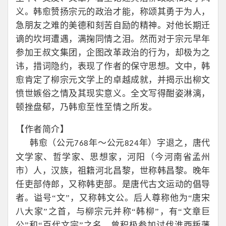
义。韩愈赞扬宗元的政治才能，称颂其勇于为人，
急朋友之难的美德和刻苦自励的精神。对他长期迁
谪的坎坷遭遇，满掬同情之泪。然而对于宗元早年
参加王叔文集团，企图改革政治的行为，却极为之
讳，措词隐约，表现了作者的保守思想。文中，韩
愈肯定了柳宗元文学上的卓越成就，并揭示出柳文
愤世嫉俗之情及其现实意义。全文写得酣姿淋漓，
顿挫盘郁，乃韩愈至性至情之所发。
【作者简介】
韩愈（公元
年～公元
年）字退之，唐代
768
824
文学家、哲学家、思想家，河阳（今河南省孟州
市）人，汉族，祖籍河北昌黎，世称韩昌黎。晚年
任吏部侍郎，又称韩吏部。是唐代古文运动的倡导
者。谥号“文”，又称韩文公。后人尊称他为“唐宋
八大家”之首，与柳宗元并称“韩柳”，有“文章巨
公”和“百代文宗”之名。曾积极参加讨伐淮西叛藩