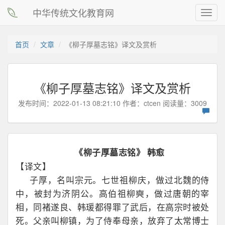
中华传统文化教育网
Toggl
navig
首页
文章
《柳子厚墓志铭》译文及赏析
《柳子厚墓志铭》译文及赏析
发布时间：2022-01-13 08:21:10 作者：
ctcen
阅读量：3009
《柳子厚墓志铭》
韩愈
【译文】
子厚，名叫宗元。七世祖柳庆，做过北魏的侍
中，被封为济阴公。高伯祖柳奭，做过唐朝的宰
相，同褚遂良、韩瑗都得罪了武后，在高宗时被处
死。父亲叫柳镇，为了侍奉母亲，放弃了太常博士