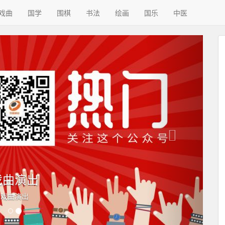
戏曲
国学
围棋
书法
绘画
国乐
中医
下
一
个
戏曲演出
戏曲演出