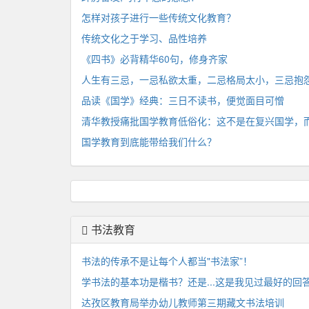
怎样对孩子进行一些传统文化教育？
传统文化之于学习、品性培养
《四书》必背精华60句，修身齐家
人生有三忌，一忌私欲太重，二忌格局太小，三忌抱
品读《国学》经典：三日不读书，便觉面目可憎
清华教授痛批国学教育低俗化：这不是在复兴国学，
国学教育到底能带给我们什么？
书法教育
书法的传承不是让每个人都当"书法家”！
学书法的基本功是楷书？还是...这是我见过最好的回
达孜区教育局举办幼儿教师第三期藏文书法培训