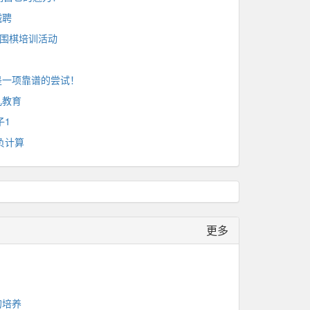
诚聘
展围棋培训活动
是一项靠谱的尝试！
儿教育
子1
负计算
更多
的培养