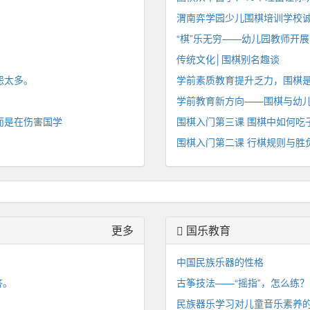
渭南弈学园少儿围棋培训学校
“棋”乐无穷——幼儿园教师开
传统文化│围棋别名趣谈
怨太多。
学前素质教育提升乏力，围棋
学前教育新方向——围棋与幼
而是在伤害国学
围棋入门第三课 围棋中如何吃
围棋入门第二课 行棋规则与胜
更多
国乐教育
中国民族乐器的性格
答。
古筝技法——“摇指”，怎么练？
民族器乐学习对儿童音乐素养